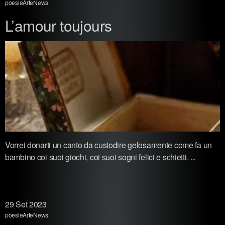
poesie
Arte
News
L’amour toujours
Vorrei donarti un canto da custodire gelosamente come fa un
bambino coi suoi giochi, coi suoi sogni felici e schietti. ...
29
Set 2023
poesie
Arte
News