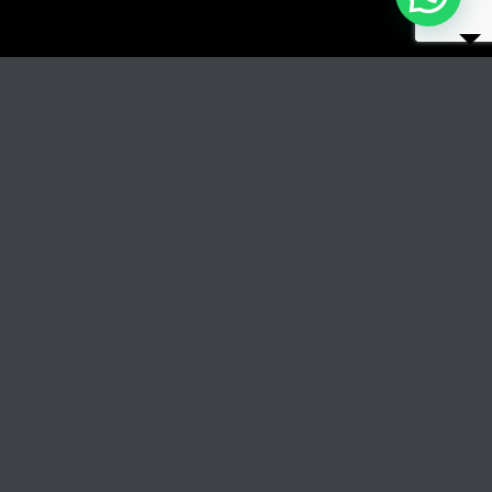
Titolo del brano
RIPRODUCI
COPERTINA
TRACCIA GLI AUTORI