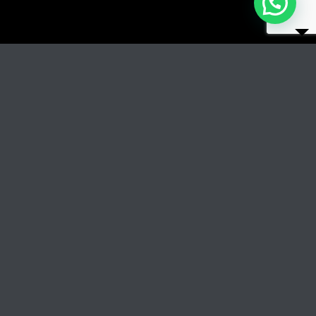
Titolo del brano
RIPRODUCI
COPERTINA
TRACCIA GLI AUTORI